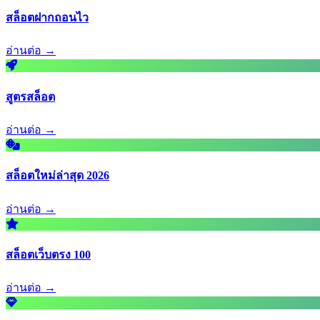
สล็อตฝากถอนไว
อ่านต่อ →
สูตรสล็อต
อ่านต่อ →
สล็อตใหม่ล่าสุด 2026
อ่านต่อ →
สล็อตเว็บตรง 100
อ่านต่อ →