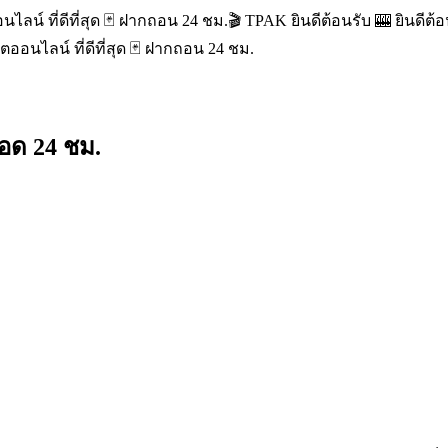
นไลน์ ที่ดีที่สุด 🃏 ฝากถอน 24 ชม.
🎬 TPAK ยินดีต้อนรับ 🎰 ยินดีต้อ
ตออนไลน์ ที่ดีที่สุด 🃏 ฝากถอน 24 ชม.
อด 24 ชม.