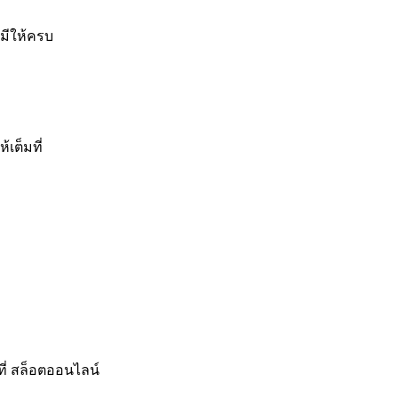
 มีให้ครบ
เต็มที่
ที่ สล็อตออนไลน์