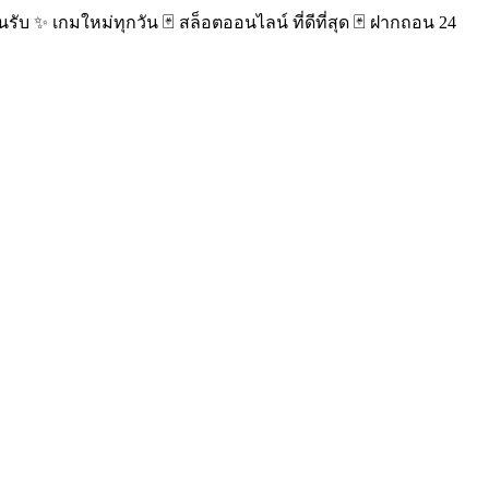
นรับ ✨ เกมใหม่ทุกวัน 🃏 สล็อตออนไลน์ ที่ดีที่สุด 🃏 ฝากถอน 24