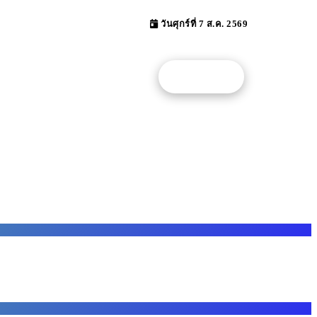
วันศุกร์ที่ 7 ส.ค. 2569
รับโปรนี้