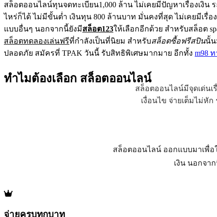
สล็อตออนไลน์ทุนจดทะเบียน1,000 ล้าน ไม่เคยมีปัญหาเรื่องเงิน 
ไหร่ก็ได้ ไม่มีขั้นต่ำ เงินทุน 800 ล้านบาท มั่นคงที่สุด ไม่เคยมีเรื่
แบบอื่นๆ นอกจากนี้ยังมี
สล็อต123
ให้เลือกอีกด้วย สำหรับสล็อต s
สล็อตทดลองเล่นฟรี
ที่กำลังเป็นที่นิยม สำหรับ
สล็อตซื้อฟรีสปิน
นั้
ปลอดภัย สมัครที่ TPAK วันนี้ รับสิทธิพิเศษมากมาย อีกทั้ง
m98 ทา
ทำไมต้องเลือก
สล็อตออนไลน์
สล็อตออนไลน์มีจุดเด่นเรื
เงื่อนไข จ่ายเต็มไม่ห
สล็อตออนไลน์ ออกแบบมาเพื่อให
เงิน นอกจากนี
จ่ายครบทุกบาท